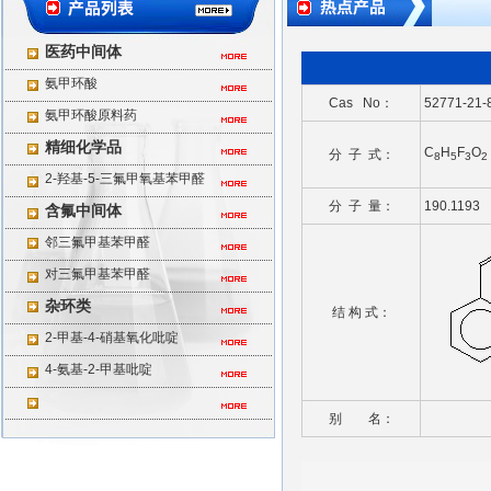
医药中间体
氨甲环酸
Cas No：
52771-21-
氨甲环酸原料药
精细化学品
C
H
F
O
分 子 式：
8
5
3
2
2-羟基-5-三氟甲氧基苯甲醛
分 子 量：
190.1193
含氟中间体
邻三氟甲基苯甲醛
对三氟甲基苯甲醛
杂环类
结 构 式：
2-甲基-4-硝基氧化吡啶
4-氨基-2-甲基吡啶
别 名：