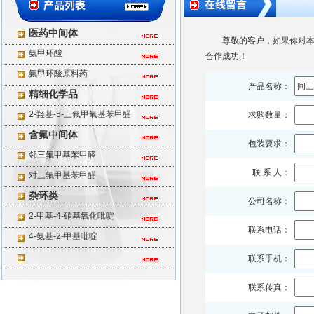
医药中间体
尊敬的客户，如果你对本
氨甲环酸
合作成功！
氨甲环酸原料药
产品名称：
精细化学品
2-羟基-5-三氟甲氧基苯甲醛
求购数量：
含氟中间体
包装要求：
邻三氟甲基苯甲醛
联 系 人：
对三氟甲基苯甲醛
杂环类
公司名称：
2-甲基-4-硝基氧化吡啶
联系电话：
4-氨基-2-甲基吡啶
联系手机：
联系传真：