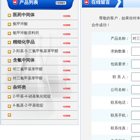
医药中间体
尊敬的客户，如果你对本
氨甲环酸
合作成功！
氨甲环酸原料药
产品名称：
精细化学品
2-羟基-5-三氟甲氧基苯甲醛
求购数量：
含氟中间体
包装要求：
邻三氟甲基苯甲醛
联 系 人：
对三氟甲基苯甲醛
杂环类
公司名称：
2-甲基-4-硝基氧化吡啶
联系电话：
4-氨基-2-甲基吡啶
联系手机：
联系传真：