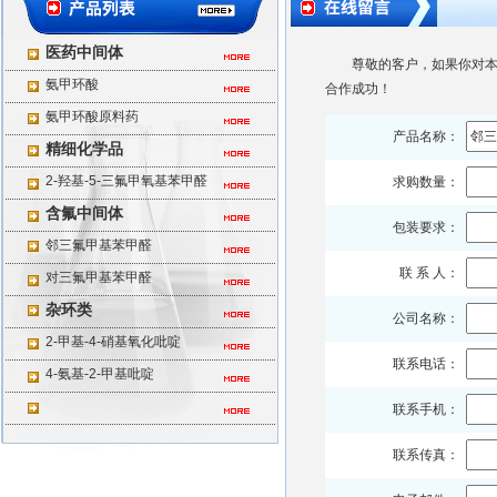
医药中间体
尊敬的客户，如果你对本
氨甲环酸
合作成功！
氨甲环酸原料药
产品名称：
精细化学品
2-羟基-5-三氟甲氧基苯甲醛
求购数量：
含氟中间体
包装要求：
邻三氟甲基苯甲醛
联 系 人：
对三氟甲基苯甲醛
杂环类
公司名称：
2-甲基-4-硝基氧化吡啶
联系电话：
4-氨基-2-甲基吡啶
联系手机：
联系传真：