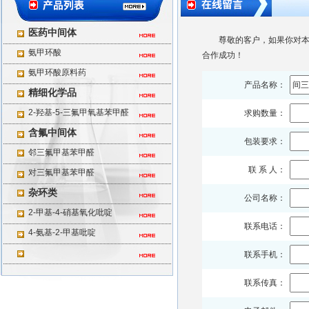
医药中间体
尊敬的客户，如果你对本
氨甲环酸
合作成功！
氨甲环酸原料药
产品名称：
精细化学品
2-羟基-5-三氟甲氧基苯甲醛
求购数量：
含氟中间体
包装要求：
邻三氟甲基苯甲醛
联 系 人：
对三氟甲基苯甲醛
杂环类
公司名称：
2-甲基-4-硝基氧化吡啶
联系电话：
4-氨基-2-甲基吡啶
联系手机：
联系传真：