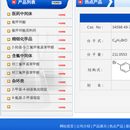
医药中间体
氨甲环酸
Cas No：
34598-49-
氨甲环酸原料药
精细化学品
C
H
BrO
分 子 式：
9
7
2-羟基-5-三氟甲氧基苯甲醛
分 子 量：
211.0553
含氟中间体
邻三氟甲基苯甲醛
结 构 式：
对三氟甲基苯甲醛
杂环类
别 名：
2-甲基-4-硝基氧化吡啶
4-氨基-2-甲基吡啶
网站首页
|
公司介绍
|
产品展示
|
热点产品
|
新